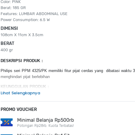
Color: PINK
Berat: 185 GR
Features: LUMBAR ABDOMINAL USE
Power Consumption: 6.5 W
DIMENSI
108cm X 11cm X 3.5cm
BERAT
400 gr
DESKRIPSI PRODUK :
Philips seri PPM 4325/PK memiliki fitur pijat cerdas yang dibatasi waktu 
menghindari pijat berlebihan
KEUNGGULAN PRODUK :
Lihat Selengkapnya
Kompres panas area luas
Pilihan pijat multi-tingkat
Pengontrol yang dapat dilepas
PROMO VOUCHER
Desain ergonomis 3D yang membungkus untuk meningkatkan perlin
Minimal Belanja Rp500rb
Kain ringan, lembut & antiair
Potongan Rp28rb. Kuota Terbatas!