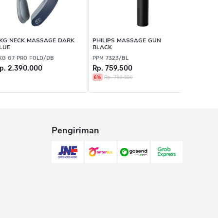
KG NECK MASSAGE DARK
PHILIPS MASSAGE GUN
PHILIPS
LUE
BLACK
SHAWL B
KG G7 PRO FOLD/DB
PPM 7323/BL
PPM 3522
p. 2.390.000
Rp. 759.500
Rp. 1.71
6%
Rp. 799.500
5%
Rp. 1.
Terjual 3
Pengiriman