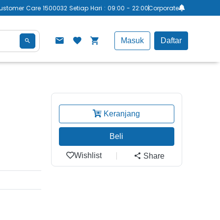
ustomer Care 1500032 Setiap Hari : 09:00 - 22:00
Corporate
Masuk
Daftar
Keranjang
Beli
Wishlist
Share