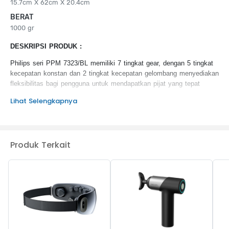
15.7cm X 62cm X 20.4cm
BERAT
1000 gr
DESKRIPSI PRODUK :
Philips seri PPM 7323/BL memiliki 7 tingkat gear, dengan 5 tingkat
kecepatan konstan dan 2 tingkat kecepatan gelombang menyediakan
fleksibilitas bagi pengguna untuk mendapatkan pijat yang tepat
Lihat Selengkapnya
KEUNGGULAN PRODUK :
6 aksesori pijat yang dirancang khusus
Desain ringan
Mudah dioperasikan
Produk Terkait