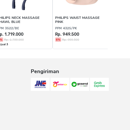
HILIPS NECK MASSAGE
PHILIPS WAIST MASSAGE
SKG EYE
HAWL BLUE
PINK
PM 3522/BE
PPM 4325/PK
SKG E7-E
p. 1.719.000
Rp. 949.500
Rp. 1.8
5%
Rp. 1.799.000
6%
Rp. 999.500
rjual 3
Pengiriman