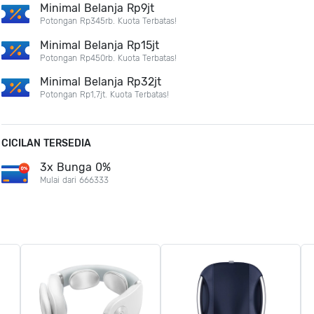
Minimal Belanja Rp9jt
Potongan Rp345rb. Kuota Terbatas!
Minimal Belanja Rp15jt
Potongan Rp450rb. Kuota Terbatas!
Minimal Belanja Rp32jt
Potongan Rp1,7jt. Kuota Terbatas!
CICILAN TERSEDIA
3x Bunga 0%
Mulai dari 666333