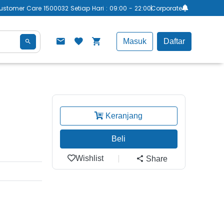
ustomer Care 1500032 Setiap Hari : 09:00 - 22:00
Corporate
Masuk
Daftar
Keranjang
Beli
Wishlist
Share