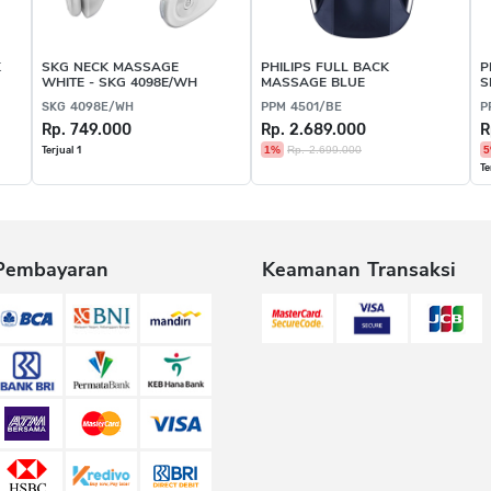
K
SKG NECK MASSAGE
PHILIPS FULL BACK
P
WHITE - SKG 4098E/WH
MASSAGE BLUE
S
SKG 4098E/WH
PPM 4501/BE
P
Rp. 749.000
Rp. 2.689.000
R
1%
Rp. 2.699.000
Terjual 1
Te
Pembayaran
Keamanan Transaksi