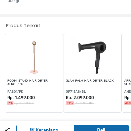
1000 gr
Produk Terkait
ROOMI STAND HAIR DRYER
GLAM PALM HAIR DRYER BLACK
ARR
AERO PINK
SER
RAS01/PK
GP715AS/BL
AHD
Rp. 1.499.000
Rp. 2.099.000
Rp.
7%
Rp. 1.599.000
31%
Rp. 2.999.000
48
Keranjang
Beli