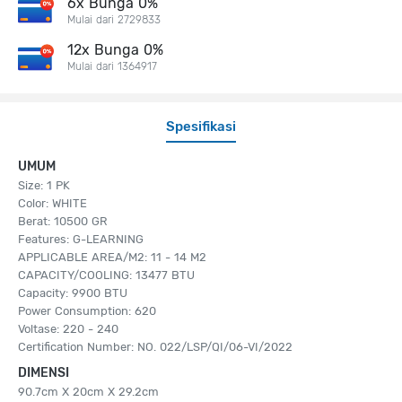
6x Bunga 0%
Mulai dari 2729833
12x Bunga 0%
Mulai dari 1364917
Spesifikasi
UMUM
Size: 1 PK
Color: WHITE
Berat: 10500 GR
Features: G-LEARNING
APPLICABLE AREA/M2: 11 - 14 M2
CAPACITY/COOLING: 13477 BTU
Capacity: 9900 BTU
Power Consumption: 620
Voltase: 220 - 240
Certification Number: NO. 022/LSP/QI/06-VI/2022
DIMENSI
90.7cm X 20cm X 29.2cm