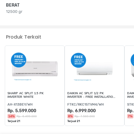
BERAT
12500 gr
Produk Terkait
SHARP AC SPLIT 1.5 PK
DAIKIN AC SPLIT 1/2 PK
DAIK
INVERTER WHITE
INVERTER - FREE INSTALLATION,
INV
PIPA & BRACKET
AH-X13BEY/WH
FTKC/RKC15TVM4/WH
STK
Rp. 5.599.000
Rp. 6.999.000
Rp.
14%
Rp. 6.499.000
8%
Rp. 7.569.000
7%
Terjual 21
Terjual 21