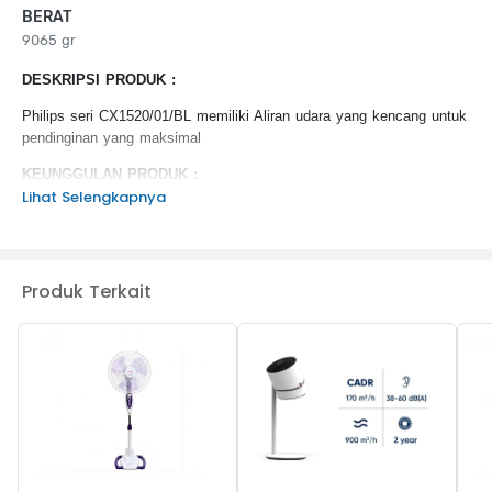
BERAT
9065 gr
DESKRIPSI PRODUK :
Philips seri CX1520/01/BL memiliki Aliran udara yang kencang untuk
pendinginan yang maksimal
KEUNGGULAN PRODUK :
Lihat Selengkapnya
Dapat dimiringkan dan berputar
Tingkat kebisingan 38 dB
Diameter kepala 45 cm
Pendinginan otomatis dengan pengatur waktu yang praktis
Produk Terkait
Pengaturan tingkat kecepatan dengan remote control
Tinggi yang dapat disesuaikan dengan kebutuhan