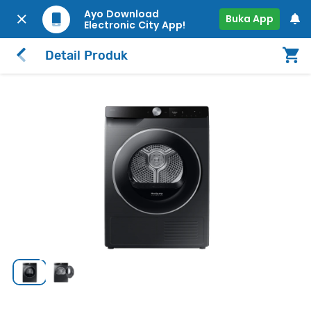
Ayo Download
Buka App
Electronic City App!
Detail Produk