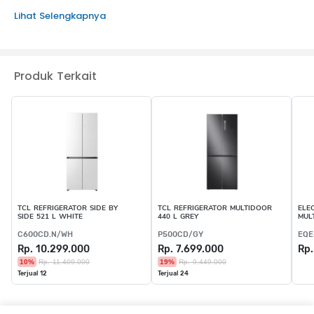
Lihat Selengkapnya
KEUNGGULAN PRODUK :
InstaView
Peningkatan kapasitas pendinginan
Door Cooling+
Produk Terkait
Auto Ice Maker
Fresh Converter
Smart Inverter Compressor
TCL REFRIGERATOR SIDE BY
TCL REFRIGERATOR MULTIDOOR
ELE
SIDE 521 L WHITE
440 L GREY
MUL
C600CD.N/WH
P500CD/GY
EQE
Rp. 10.299.000
Rp. 7.699.000
Rp.
10%
Rp. 11.409.000
19%
Rp. 9.449.000
Terjual 12
Terjual 24