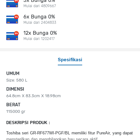
3x Bunga 0%
Mulai dari 4809667
6x Bunga 0%
Mulai dari 2404833
12x Bunga 0%
Mulai dari 1202417
Spesifikasi
UMUM
Size: 580 L
DIMENSI
64.8cm X 83.3cm X 18.98cm
BERAT
115000 gr
DESKRIPSI PRODUK :
Toshiba seri GR-RF677WI-PGF/BL memiliki fitur PureAir, yang dapat
mensterilkan dan menghilangkan bau secara aktif