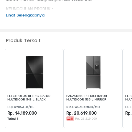
KEUNGGULAN PRODUK :
Lihat Selengkapnya
TSmartLife Smart Control
Origin Inverter
Flexible Zone
Moisture Zone
Produk Terkait
ELECTROLUX REFRIGERATOR
PANASONIC REFRIGERATOR
ELE
MULTIDOOR 543 L BLACK
MULTIDOOR 536 L MIRROR
MUL
EQE4905A-B/BL
NR-CW530XMMD/MO
EQE
Rp. 14.189.000
Rp. 20.619.000
Rp.
12%
Rp. 23.219.000
Terjual 1