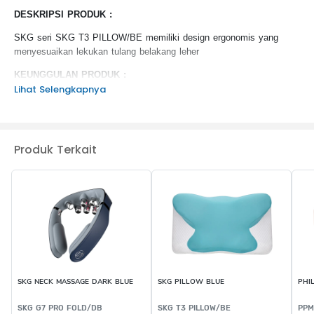
DESKRIPSI PRODUK :
SKG seri SKG T3 PILLOW/BE memiliki design ergonomis yang
menyesuaikan lekukan tulang belakang leher
KEUNGGULAN PRODUK :
Lihat Selengkapnya
Premium Memory Foam
Tahan Lama
Perawatan Mudah
Produk Terkait
SKG NECK MASSAGE DARK BLUE
SKG PILLOW BLUE
PHI
SKG G7 PRO FOLD/DB
SKG T3 PILLOW/BE
PPM