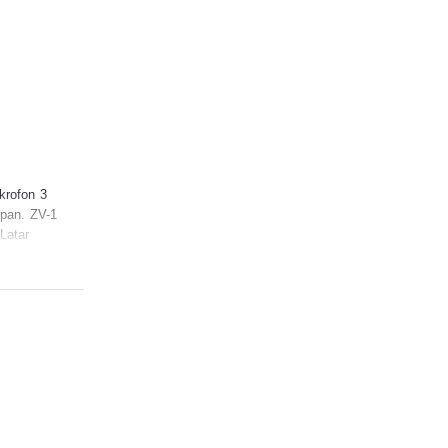
krofon 3
pan. ZV-1
Latar