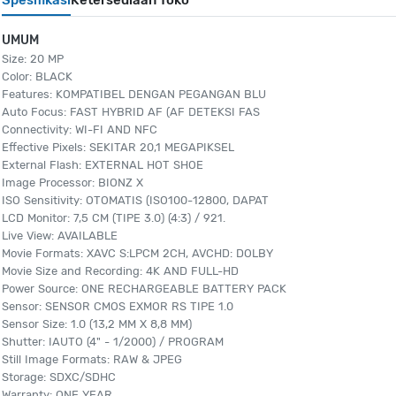
Spesifikasi
Ketersediaan Toko
UMUM
Size: 20 MP
Color: BLACK
Features: KOMPATIBEL DENGAN PEGANGAN BLU
Auto Focus: FAST HYBRID AF (AF DETEKSI FAS
Connectivity: WI-FI AND NFC
Effective Pixels: SEKITAR 20,1 MEGAPIKSEL
External Flash: EXTERNAL HOT SHOE
Image Processor: BIONZ X
ISO Sensitivity: OTOMATIS (ISO100-12800, DAPAT
LCD Monitor: 7,5 CM (TIPE 3.0) (4:3) / 921.
Live View: AVAILABLE
Movie Formats: XAVC S:LPCM 2CH, AVCHD: DOLBY
Movie Size and Recording: 4K AND FULL-HD
Power Source: ONE RECHARGEABLE BATTERY PACK
Sensor: SENSOR CMOS EXMOR RS TIPE 1.0
Sensor Size: 1.0 (13,2 MM X 8,8 MM)
Shutter: IAUTO (4" - 1/2000) / PROGRAM
Still Image Formats: RAW & JPEG
Storage: SDXC/SDHC
Warranty: ONE YEAR