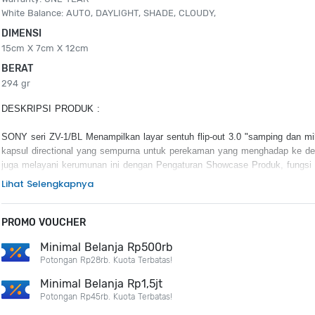
White Balance: AUTO, DAYLIGHT, SHADE, CLOUDY,
DIMENSI
15cm X 7cm X 12cm
BERAT
294 gr
DESKRIPSI PRODUK :
SONY seri ZV-1/BL Menampilkan layar sentuh flip-out 3.0 "samping dan mi
kapsul directional yang sempurna untuk perekaman yang menghadap ke de
juga melayani kerumunan ini dengan Pengaturan Showcase Produk, fungsi 
Belakang Fokus, Efek Kulit Lembut, dan Wajah Paparan Otomatis.
Lihat Selengkapnya
KEUNGGULAN PRODUK :
PROMO VOUCHER
20.1MP 1" Exmor RS BSI CMOS Sensor
ZEISS 24-70mm-Equiv. f/1.8-2.8 Lens
Minimal Belanja Rp500rb
UHD 4K30p Video with HLG & S-Log3 Gammas
Potongan Rp28rb. Kuota Terbatas!
3.0" Side Flip-Out Touchscreen LCD
Minimal Belanja Rp1,5jt
Potongan Rp45rb. Kuota Terbatas!