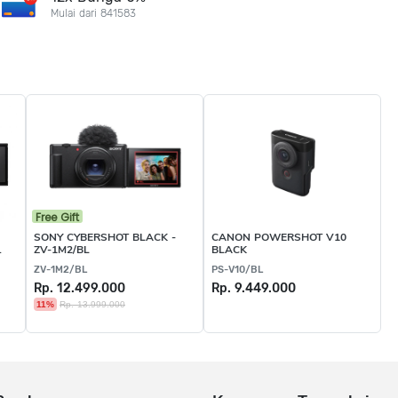
Mulai dari 841583
Free Gift
SONY CYBERSHOT BLACK -
CANON POWERSHOT V10
-
ZV-1M2/BL
BLACK
ZV-1M2/BL
PS-V10/BL
Rp. 12.499.000
Rp. 9.449.000
11%
Rp. 13.999.000