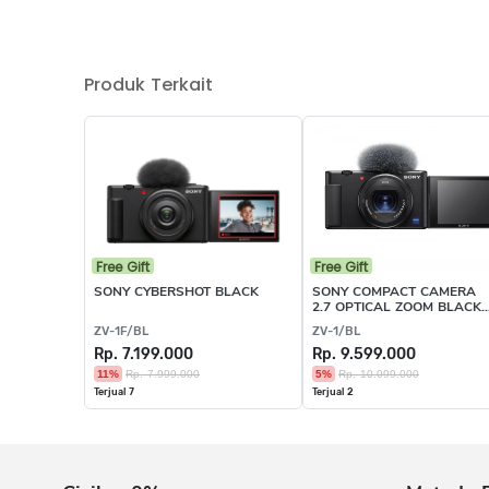
Produk Terkait
Free Gift
Free Gift
SONY CYBERSHOT BLACK
SONY COMPACT CAMERA
2.7 OPTICAL ZOOM BLACK 
ZV-1/BL
ZV-1F/BL
ZV-1/BL
Rp. 7.199.000
Rp. 9.599.000
11%
Rp. 7.999.000
5%
Rp. 10.099.000
Terjual 7
Terjual 2