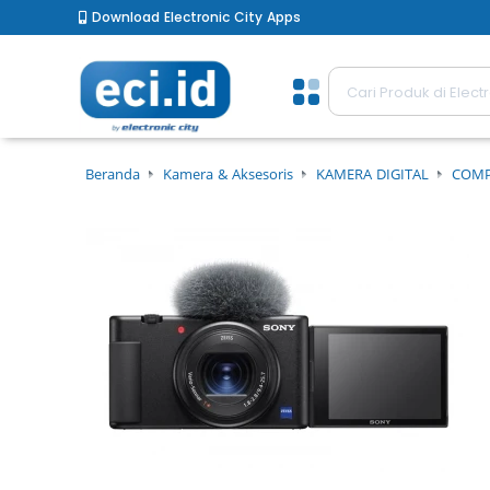
Download Electronic City Apps
Beranda
Kamera & Aksesoris
KAMERA DIGITAL
COMP