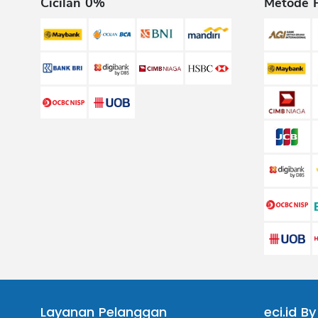
Cicilan 0%
Metode 
Layanan Pelanggan
eci.id By