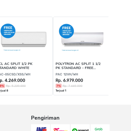
CL AC SPLIT 1/2 PK
POLYTRON AC SPLIT 1 1/2
TANDARD WHITE
PK STANDARD - FREE
INSTALLATION, PIPA &
AC-05CSD/XSS/WH
PAC 12VH/WH
BRACKET
p. 4.269.000
Rp. 6.979.000
9%
Rp. 5.239.000
7%
Rp. 7.449.000
rjual 8
Terjual 1
Pengiriman