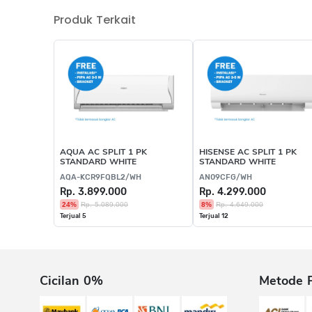
Produk Terkait
AQUA AC SPLIT 1 PK
HISENSE AC SPLIT 1 PK
STANDARD WHITE
STANDARD WHITE
AQA-KCR9FQBL2/WH
AN09CFG/WH
Rp. 3.899.000
Rp. 4.299.000
24%
Rp. 5.089.000
8%
Rp. 4.649.000
Terjual 5
Terjual 12
Cicilan 0%
Metode 