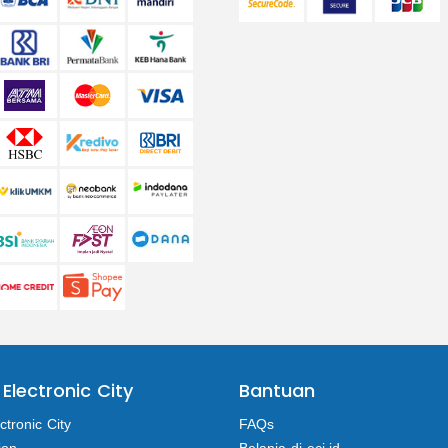
 Electronic City
Bantuan
ctronic City
FAQs
ion
Belanja di eci.id