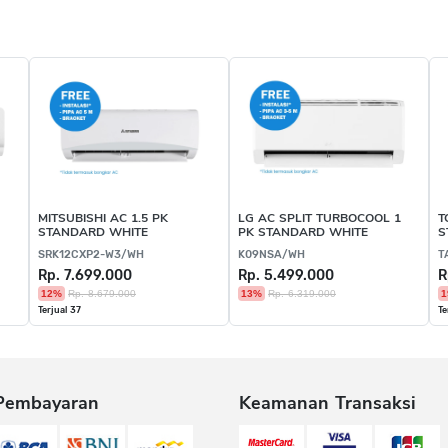
MITSUBISHI AC 1.5 PK
LG AC SPLIT TURBOCOOL 1
T
STANDARD WHITE
PK STANDARD WHITE
S
SRK12CXP2-W3/WH
K09NSA/WH
T
Rp. 7.699.000
Rp. 5.499.000
R
12%
Rp. 8.679.000
13%
Rp. 6.319.000
1
Terjual 37
Te
Pembayaran
Keamanan Transaksi