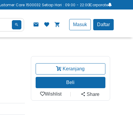
ustomer Care 1500032 Setiap Hari : 09:00 - 22:00
Corporate
Masuk
Daftar
Keranjang
Beli
Wishlist
Share