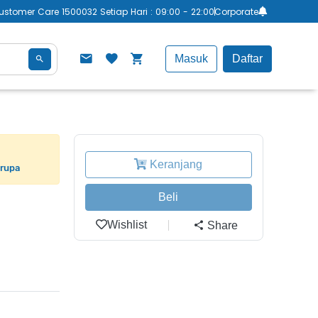
ustomer Care 1500032 Setiap Hari : 09:00 - 22:00
Corporate
Masuk
Daftar
Keranjang
erupa
Beli
Wishlist
Share