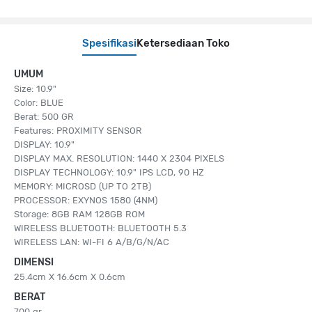
Spesifikasi
Ketersediaan Toko
UMUM
Size: 10.9"
Color: BLUE
Berat: 500 GR
Features: PROXIMITY SENSOR
DISPLAY: 10.9"
DISPLAY MAX. RESOLUTION: 1440 X 2304 PIXELS
DISPLAY TECHNOLOGY: 10.9" IPS LCD, 90 HZ
MEMORY: MICROSD (UP TO 2TB)
PROCESSOR: EXYNOS 1580 (4NM)
Storage: 8GB RAM 128GB ROM
WIRELESS BLUETOOTH: BLUETOOTH 5.3
WIRELESS LAN: WI-FI 6 A/B/G/N/AC
DIMENSI
25.4cm X 16.6cm X 0.6cm
BERAT
700 gr