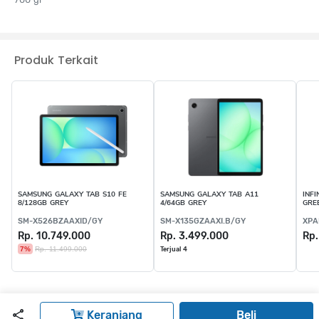
Produk Terkait
SAMSUNG GALAXY TAB S10 FE
SAMSUNG GALAXY TAB A11
INFI
8/128GB GREY
4/64GB GREY
GRE
SM-X526BZAAXID/GY
SM-X135GZAAXI.B/GY
XPA
Rp. 10.749.000
Rp. 3.499.000
Rp.
7%
Rp. 11.499.000
Terjual 4
Keranjang
Beli