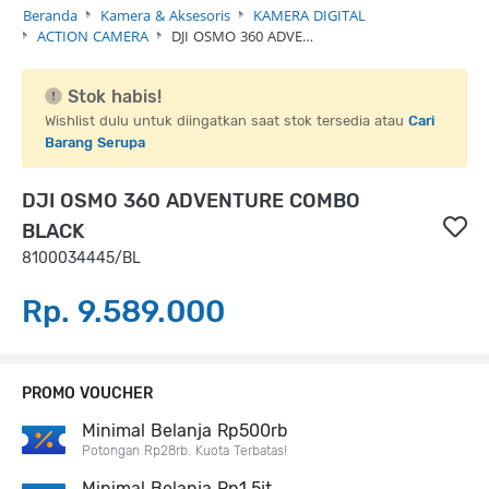
Beranda
Kamera & Aksesoris
KAMERA DIGITAL
ACTION CAMERA
DJI OSMO 360 ADVE…
Stok habis!
Wishlist dulu untuk diingatkan saat stok tersedia atau
Cari
Barang Serupa
DJI OSMO 360 ADVENTURE COMBO
BLACK
8100034445/BL
Rp. 9.589.000
PROMO VOUCHER
Minimal Belanja Rp500rb
Potongan Rp28rb. Kuota Terbatas!
Minimal Belanja Rp1,5jt