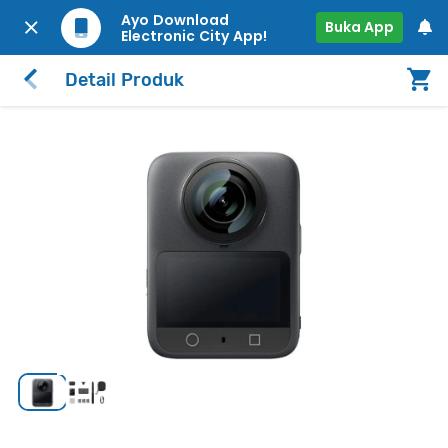
Ayo Download
Buka App
Electronic City App!
Detail Produk