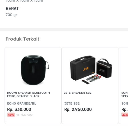
10cm X 10cm X 15cm
BERAT
700 gr
Produk Terkait
ROOMI SPEAKER BLUETOOTH
JETE SPEAKER SB2
SON
ECHO GRANDE BLACK
SPE
XB1
ECHO GRANDE/BL
JETE SB2
SON
Rp. 330.000
Rp. 2.950.000
Rp.
48%
Rp. 630.000
21