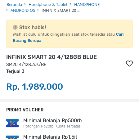
Beranda
Handphone & Tablet
HANDPHONE
ANDROID OS
INFINIX SMART 20 …
Stok habis!
Wishlist dulu untuk diingatkan saat stok tersedia atau
Cari
Barang Serupa
INFINIX SMART 20 4/128GB BLUE
SM20 4/128.A.K/BE
Terjual 3
Rp. 1.989.000
PROMO VOUCHER
Minimal Belanja Rp500rb
Potongan Rp28rb. Kuota Terbatas!
Minimal Belanja Rp1,5jt