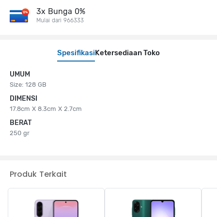
3x Bunga 0%
Mulai dari 966333
Spesifikasi
Ketersediaan Toko
UMUM
Size: 128 GB
DIMENSI
17.8cm X 8.3cm X 2.7cm
BERAT
250 gr
Produk Terkait