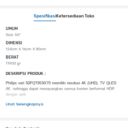
Spesifikasi
Ketersediaan Toko
UMUM
Size: 50"
DIMENSI
124cm X 16cm X 80cm
BERAT
11900 gr
DESKRIPSI PRODUK :
Philips seri 50PQT8530/70 memiliki resolusi 4K (UHD), TV QLED
4K, sehingga d
apat menayangkan semua konten berformat HDR
dengan apik
Lihat Selengkapnya
KEUNGGULAN PRODUK :
Dolby Vision dan Dolby Atmos
Google TV