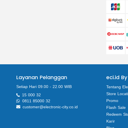
Layanan Pelanggan
eci.id By
Setiap Hari 09.00 - 22.00 WIB
Tentang Ele
Store Locat
15 000 32
Promo
0811 85000 32
customer@electronic-city.co.id
Flash Sale
Redeem St
Karir
Blog