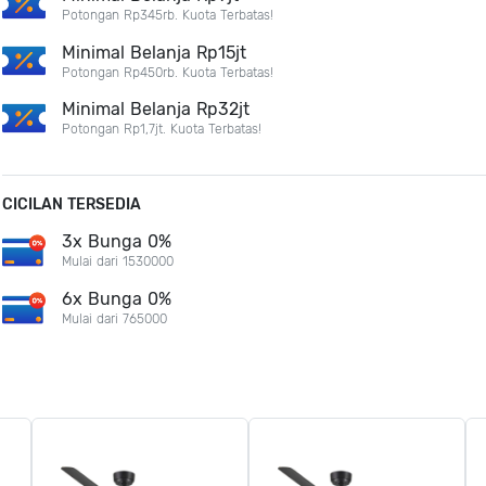
Potongan Rp345rb. Kuota Terbatas!
Minimal Belanja Rp15jt
Potongan Rp450rb. Kuota Terbatas!
Minimal Belanja Rp32jt
Potongan Rp1,7jt. Kuota Terbatas!
CICILAN TERSEDIA
3x Bunga 0%
Mulai dari 1530000
6x Bunga 0%
Mulai dari 765000