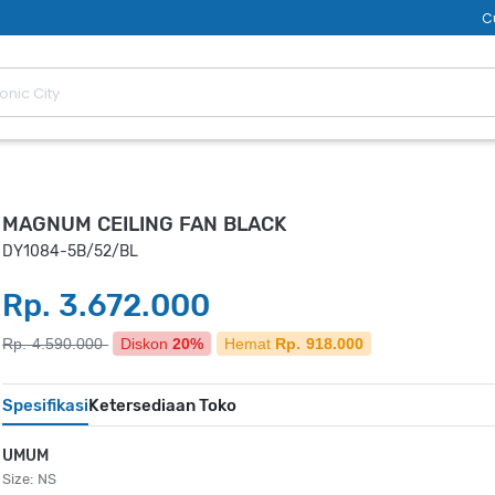
C
MAGNUM CEILING FAN BLACK
DY1084-5B/52/BL
Rp. 3.672.000
Rp. 4.590.000
Diskon
20%
Hemat
Rp. 918.000
Spesifikasi
Ketersediaan Toko
UMUM
Size: NS