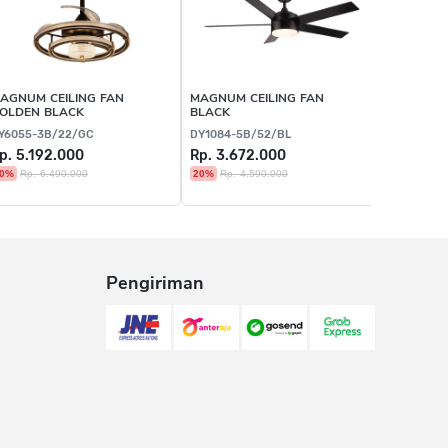
AGNUM CEILING FAN
MAGNUM CEILING FAN
OLDEN BLACK
BLACK
Y6055-3B/22/GC
DY1084-5B/52/BL
p. 5.192.000
Rp. 3.672.000
0%
Rp. 6.490.000
20%
Rp. 4.590.000
Pengiriman