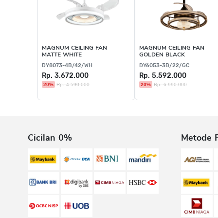
MAGNUM CEILING FAN
MAGNUM CEILING FAN
MATTE WHITE
GOLDEN BLACK
DY8073-4B/42/WH
DY6053-3B/22/GC
Rp. 3.672.000
Rp. 5.592.000
20%
Rp. 4.590.000
20%
Rp. 6.990.000
Cicilan 0%
Metode 