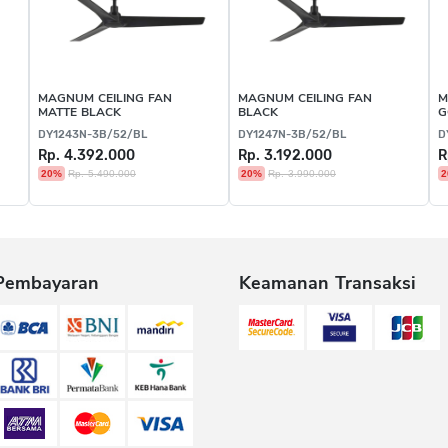
MAGNUM CEILING FAN
MAGNUM CEILING FAN
M
MATTE BLACK
BLACK
G
DY1243N-3B/52/BL
DY1247N-3B/52/BL
D
Rp. 4.392.000
Rp. 3.192.000
R
20%
Rp. 5.490.000
20%
Rp. 3.990.000
2
Pembayaran
Keamanan Transaksi