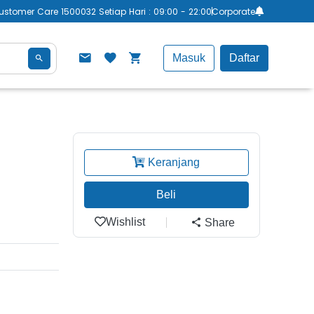
ustomer Care 1500032 Setiap Hari : 09:00 - 22:00
Corporate
Masuk
Daftar
Keranjang
Beli
Wishlist
Share