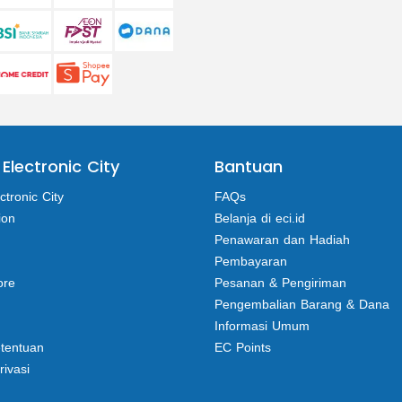
 Electronic City
Bantuan
ctronic City
FAQs
ion
Belanja di eci.id
Penawaran dan Hadiah
Pembayaran
ore
Pesanan & Pengiriman
Pengembalian Barang & Dana
Informasi Umum
etentuan
EC Points
rivasi