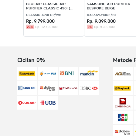
BLUEAIR CLASSIC AIR
SAMSUNG AIR PURIFIER
PURIFIER CLASSIC 490I (
BESPOKE BEIGE
DUAL PROTECTION)
CLASSIC 490I DP/WH
AX53A9310GE/BI
Rp. 9.799.000
Rp. 9.099.000
23%
Rp. 12.620.000
3%
Rp. 9.339.000
Cicilan 0%
Metode 