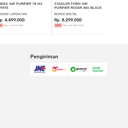
IDEA AIR PURIFIER 78 M2
STADLER FORM AIR
HITE
PURIFIER ROGER BIG BLACK
J600F-LM1SA/WH
ROGER BIG/BL
p. 4.499.000
Rp. 8.299.000
4%
Rp. 4.679.000
23%
Rp. 10.680.000
Pengiriman