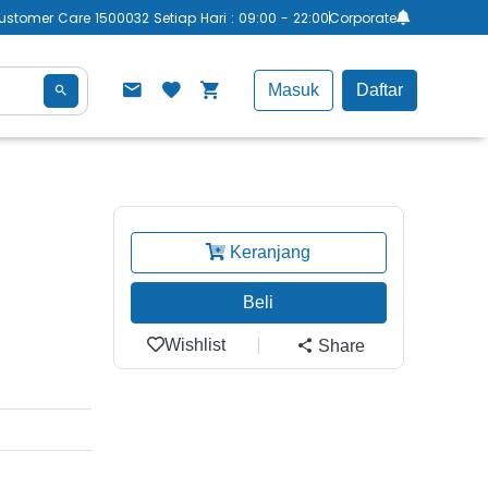
ustomer Care 1500032 Setiap Hari : 09:00 - 22:00
Corporate
Masuk
Daftar
Keranjang
Beli
Wishlist
Share