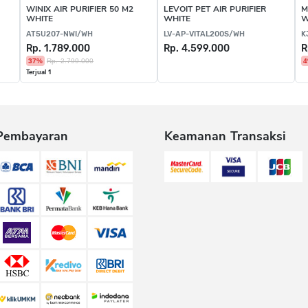
WINIX AIR PURIFIER 50 M2
LEVOIT PET AIR PURIFIER
M
WHITE
WHITE
W
AT5U207-NWI/WH
LV-AP-VITAL200S/WH
K
Rp. 1.789.000
Rp. 4.599.000
R
37%
Rp. 2.799.000
Terjual 1
Pembayaran
Keamanan Transaksi