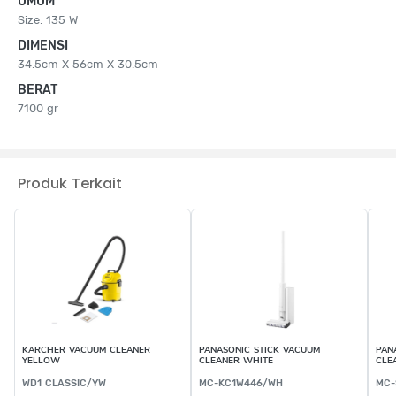
UMUM
Size: 135 W
DIMENSI
34.5cm X 56cm X 30.5cm
BERAT
7100 gr
Produk Terkait
KARCHER VACUUM CLEANER
PANASONIC STICK VACUUM
PAN
YELLOW
CLEANER WHITE
CLE
WD1 CLASSIC/YW
MC-KC1W446/WH
MC-