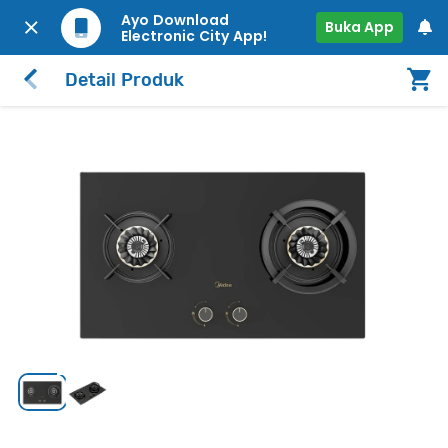
Ayo Download
Buka App
Electronic City App!
Detail Produk