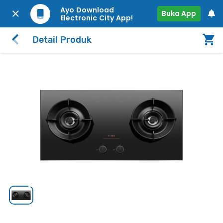
Ayo Download
Buka App
Electronic City App!
Detail Produk