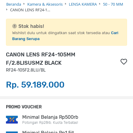
Beranda
Kamera & Aksesoris
LENSA KAMERA
50 - 70 MM
CANON LENS RF24-1…
Stok habis!
Wishlist dulu untuk diingatkan saat stok tersedia atau
Cari
Barang Serupa
CANON LENS RF24-105MM
F/2.8LISUSMZ BLACK
RF24-105F2.8LU/BL
Rp. 59.189.000
PROMO VOUCHER
Minimal Belanja Rp500rb
Potongan Rp28rb. Kuota Terbatas!
Minimal Belanja Rp1,5jt