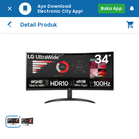
Ayo Download
Buka App
Electronic City App!
Detail Produk