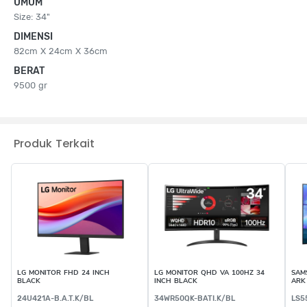
UMUM
Size: 34"
DIMENSI
82cm X 24cm X 36cm
BERAT
9500 gr
Produk Terkait
LG MONITOR FHD 24 INCH
LG MONITOR QHD VA 100HZ 34
SAM
BLACK
INCH BLACK
ARK
24U421A-B.A.T.K/BL
34WR50QK-BATI.K/BL
LS5