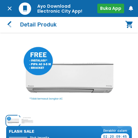
Ayo Download
Buka App
Electronic City App!
Detail Produk
Berakhir dalam
FLASH SALE
02
:
20
:
09
:
45
Stok tersedia