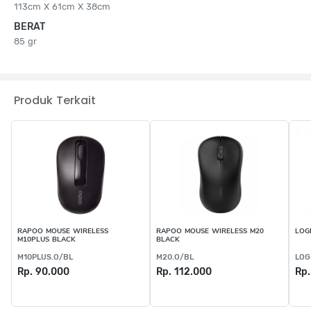
113cm X 61cm X 38cm
BERAT
85 gr
Produk Terkait
RAPOO MOUSE WIRELESS
RAPOO MOUSE WIRELESS M20
LOG
M10PLUS BLACK
BLACK
M10PLUS.O/BL
M20.O/BL
LOG
Rp. 90.000
Rp. 112.000
Rp.