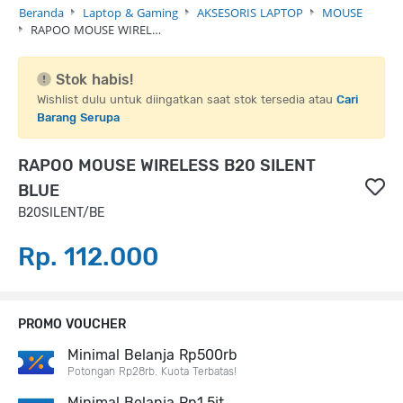
Beranda
Laptop & Gaming
AKSESORIS LAPTOP
MOUSE
RAPOO MOUSE WIREL…
Stok habis!
Wishlist dulu untuk diingatkan saat stok tersedia atau
Cari
Barang Serupa
RAPOO MOUSE WIRELESS B20 SILENT
BLUE
B20SILENT/BE
Rp. 112.000
PROMO VOUCHER
Minimal Belanja Rp500rb
Potongan Rp28rb. Kuota Terbatas!
Minimal Belanja Rp1,5jt