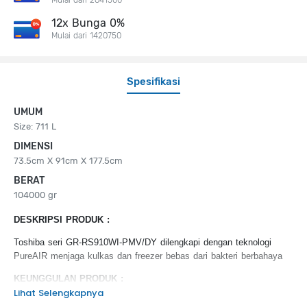
12x Bunga 0%
Mulai dari 1420750
Spesifikasi
UMUM
Size: 711 L
DIMENSI
73.5cm X 91cm X 177.5cm
BERAT
104000 gr
DESKRIPSI PRODUK :
Toshiba seri GR-RS910WI-PMV/DY dilengkapi dengan teknologi
PureAIR menjaga kulkas dan freezer bebas dari bakteri berbahaya
KEUNGGULAN PRODUK :
Lihat Selengkapnya
Pure Air