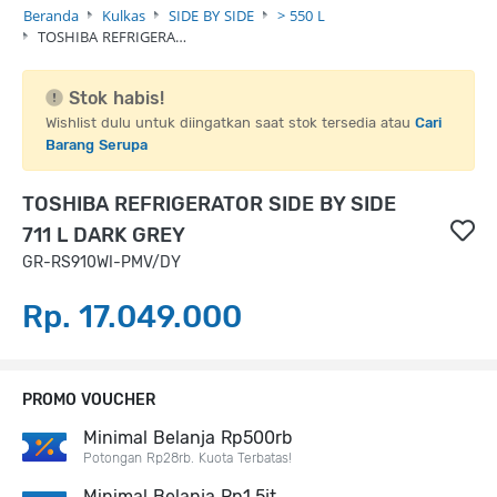
Beranda
Kulkas
SIDE BY SIDE
> 550 L
TOSHIBA REFRIGERA…
Stok habis!
Wishlist dulu untuk diingatkan saat stok tersedia atau
Cari
Barang Serupa
TOSHIBA REFRIGERATOR SIDE BY SIDE
711 L DARK GREY
GR-RS910WI-PMV/DY
Rp. 17.049.000
PROMO VOUCHER
Minimal Belanja Rp500rb
Potongan Rp28rb. Kuota Terbatas!
Minimal Belanja Rp1,5jt