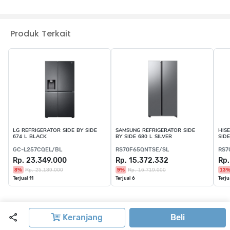
Flexible Zone
Moisture Zone
Origins Inverter
Produk Terkait
Smart Sensor
Large Freezer
Surrounding Cooling
LG REFRIGERATOR SIDE BY SIDE
SAMSUNG REFRIGERATOR SIDE
HIS
674 L BLACK
BY SIDE 680 L SILVER
SIDE
GC-L257CQEL/BL
RS70F65QNTSE/SL
RS7
Rp. 23.349.000
Rp. 15.372.332
Rp.
8%
Rp. 25.189.000
9%
Rp. 16.719.000
13
Terjual 11
Terjual 6
Terju
Keranjang
Beli