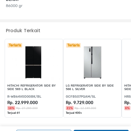
86000 gr
Produk Terkait
Terlaris
Terlaris
HITACHI REFRIGERATOR SIDE BY
LG REFRIGERATOR SIDE BY SIDE
HIT
SIDE 569 L BLACK
566 L SILVER
SID
R-WB64VGD0GBK/BL
GCFB507PQAM/SL
HRS
Rp. 22.999.000
Rp. 9.729.000
Rp.
16%
Rp. 27.269.000
21%
Rp. 12.189.000
6%
Terjual 61
Terjual 400+