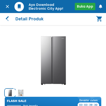
Ayo Download
Buka App
Electronic City App!
Detail Produk
Berakhir dalam
FLASH SALE
03
:
03
:
39
:
30
Stok tersedia