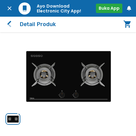
Ayo Download
Buka App
Electronic City App!
Detail Produk