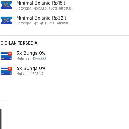
Minimal Belanja Rp15jt
Potongan Rp450rb. Kuota Terbatas!
Minimal Belanja Rp32jt
Potongan Rp1,7jt. Kuota Terbatas!
CICILAN TERSEDIA
3x Bunga 0%
Mulai dari 1566333
6x Bunga 0%
Mulai dari 783167