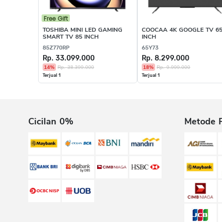
Free Gift
TOSHIBA MINI LED GAMING
COOCAA 4K GOOGLE TV 6
SMART TV 85 INCH
INCH
85Z770RP
65Y73
Rp. 33.099.000
Rp. 8.299.000
14%
Rp. 38.399.000
18%
Rp. 9.999.000
Terjual 1
Terjual 1
Cicilan 0%
Metode 