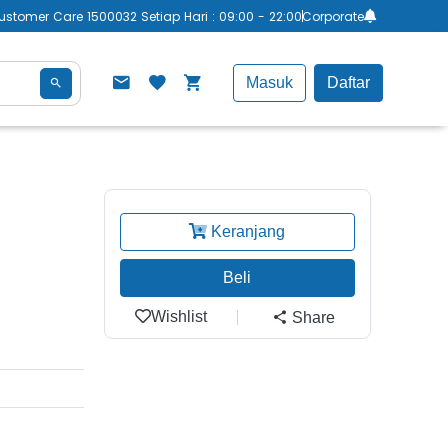
ustomer Care 1500032 Setiap Hari : 09:00 - 22:00
Corporate
Masuk
Daftar
Keranjang
Beli
Wishlist
Share