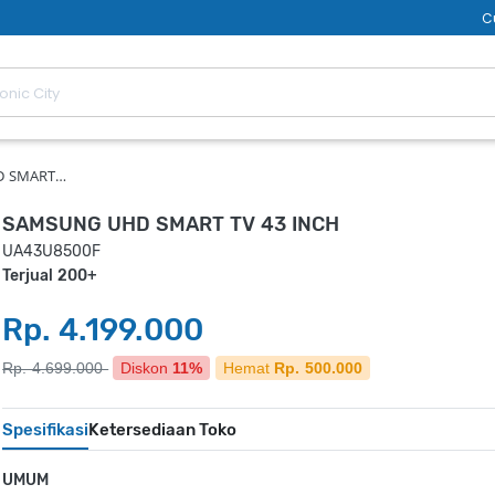
C
D SMART…
SAMSUNG UHD SMART TV 43 INCH
UA43U8500F
Terjual 200+
Rp. 4.199.000
Rp. 4.699.000
Diskon
11%
Hemat
Rp. 500.000
Spesifikasi
Ketersediaan Toko
UMUM