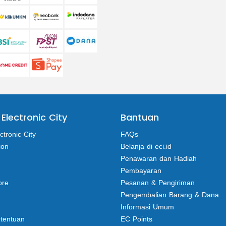
 Electronic City
Bantuan
ctronic City
FAQs
ion
Belanja di eci.id
Penawaran dan Hadiah
Pembayaran
ore
Pesanan & Pengiriman
Pengembalian Barang & Dana
Informasi Umum
etentuan
EC Points