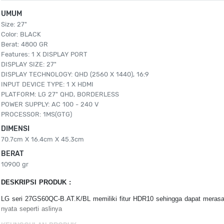
UMUM
Size: 27"
Color: BLACK
Berat: 4800 GR
Features: 1 X DISPLAY PORT
DISPLAY SIZE: 27"
DISPLAY TECHNOLOGY: QHD (2560 X 1440), 16:9
INPUT DEVICE TYPE: 1 X HDMI
PLATFORM: LG 27" QHD, BORDERLESS
POWER SUPPLY: AC 100 - 240 V
PROCESSOR: 1MS(GTG)
DIMENSI
70.7cm X 16.4cm X 45.3cm
BERAT
10900 gr
DESKRIPSI PRODUK :
LG seri 27GS60QC-B.AT.K/BL memiliki fitur HDR10 sehingga dapat meras
nyata seperti aslinya