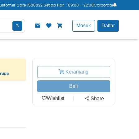
ustomer Care 1500032 Setiap Hari : 09:00 - 22:00
Corporate
Masuk
Daftar
Keranjang
erupa
Beli
Wishlist
Share