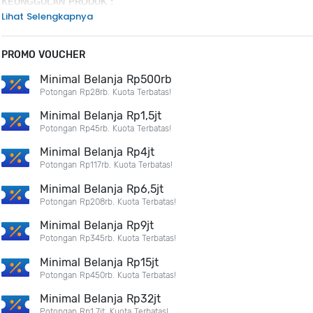
KEUNGGULAN PRODUK :
Lihat Selengkapnya
180Hz refresh rate
1ms (GtG) response time
3-side virtually borderless design
PROMO VOUCHER
AMD FreeSync
Minimal Belanja Rp500rb
Potongan Rp28rb. Kuota Terbatas!
Minimal Belanja Rp1,5jt
Potongan Rp45rb. Kuota Terbatas!
Minimal Belanja Rp4jt
Potongan Rp117rb. Kuota Terbatas!
Minimal Belanja Rp6,5jt
Potongan Rp208rb. Kuota Terbatas!
Minimal Belanja Rp9jt
Potongan Rp345rb. Kuota Terbatas!
Minimal Belanja Rp15jt
Potongan Rp450rb. Kuota Terbatas!
Minimal Belanja Rp32jt
Potongan Rp1,7jt. Kuota Terbatas!