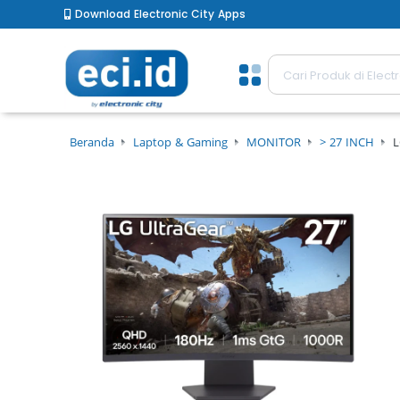
Download Electronic City Apps
Beranda
Laptop & Gaming
MONITOR
> 27 INCH
L