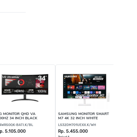
G MONITOR QHD VA
SAMSUNG MONITOR SMART
00HZ 34 INCH BLACK
M7 4K 32 INCH WHITE
4WR50QK-BATI.K/BL
LS32DM701UEXX.K/WH
p. 5.105.000
Rp. 5.455.000