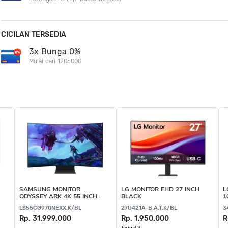
CICILAN TERSEDIA
3x Bunga 0%
Mulai dari 1205000
SAMSUNG MONITOR
LG MONITOR FHD 27 INCH
L
ODYSSEY ARK 4K 55 INCH
BLACK
1
BLACK
LS55CG970NEXX.K/BL
27U421A-B.A.T.K/BL
3
Rp. 31.999.000
Rp. 1.950.000
R