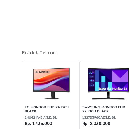
Produk Terkait
LG MONITOR FHD 24 INCH
SAMSUNG MONITOR FHD
BLACK
27 INCH BLACK
24U421A-B.A.T.K/BL
LS27D396GAE.T.K/BL
Rp. 1.435.000
Rp. 2.030.000