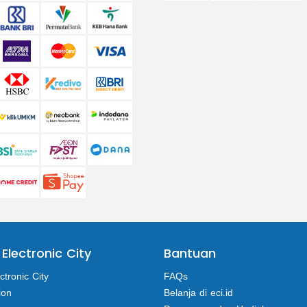
 Electronic City
Bantuan
ctronic City
FAQs
ion
Belanja di eci.id