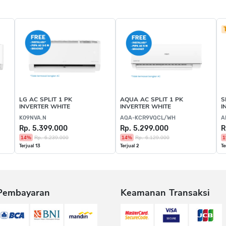
LG AC SPLIT 1 PK
AQUA AC SPLIT 1 PK
S
INVERTER WHITE
INVERTER WHITE
I
K09NVA.N
AQA-KCR9VQCL/WH
A
Rp. 5.399.000
Rp. 5.299.000
R
14%
Rp. 6.239.000
14%
Rp. 6.129.000
1
Terjual 13
Terjual 2
Te
Pembayaran
Keamanan Transaksi