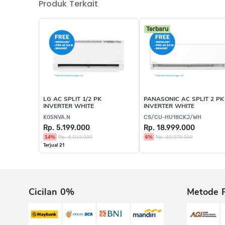
Produk Terkait
Terbaru
LG AC SPLIT 1/2 PK
PANASONIC AC SPLIT 2 PK
INVERTER WHITE
INVERTER WHITE
K05NVA.N
CS/CU-HU18CKJ/WH
Rp. 5.199.000
Rp. 18.999.000
14%
Rp. 6.019.000
6%
Rp. 20.079.000
Terjual 21
Cicilan 0%
Metode 