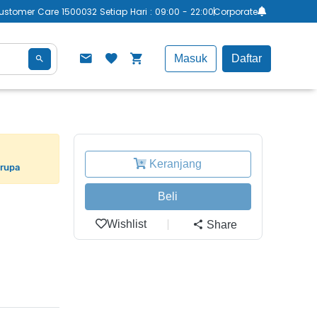
ustomer Care 1500032 Setiap Hari : 09:00 - 22:00
Corporate
Masuk
Daftar
Keranjang
erupa
Beli
Wishlist
Share