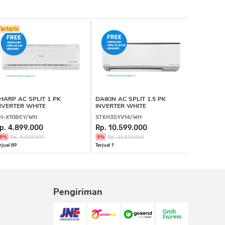
Terlaris
HARP AC SPLIT 1 PK
DAIKIN AC SPLIT 1.5 PK
NVERTER WHITE
INVERTER WHITE
H-X10BEY/WH
STKH35YV14/WH
p. 4.899.000
Rp. 10.599.000
9%
Rp. 5.979.000
9%
Rp. 11.619.000
rjual 89
Terjual 1
Pengiriman