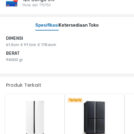
Mulai dari 715750
Spesifikasi
Ketersediaan Toko
DIMENSI
61.5cm X 91.1cm X 178.6cm
BERAT
94000 gr
Produk Terkait
Terlaris