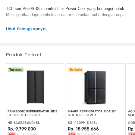
TCL seri P650SBS memiliki fitur Power Cool yang berfungsi untuk
Meningkatkan laju pembekuan dan menurunkan suhu dengan cepat.
KEUNGGULAN PRODUK :
Lihat Selengkapnya
AAT(Patent) optional
External LED display
Twin Eco Inverter
Produk Terkait
Twist ice maker optional
Swing flow & deodorization filter optional
Terbaru
Terlaris
PANASONIC REFRIGERATOR SIDE
SHARP REFRIGERATOR SIDE BY
AQU
BY SIDE 631 L BLACK
SIDE 639 L SILVER
SID
NR-SC632BUKD/BL
SJ-IF90PM-DS/SL
AQR
Rp. 9.799.000
Rp. 18.955.666
Rp.
16%
Rp. 11.609.000
15%
Rp. 22.149.000
18