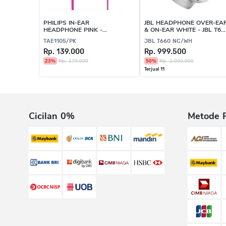
PHILIPS IN-EAR
JBL HEADPHONE OVER-EA
HEADPHONE PINK -
& ON-EAR WHITE - JBL T66
TAE1105/PK
NC/WH
TAE1105/PK
JBL T660 NC/WH
Rp. 139.000
Rp. 999.500
23%
Rp. 179.000
50%
Rp. 1.999.000
Terjual 11
Cicilan 0%
Metode 