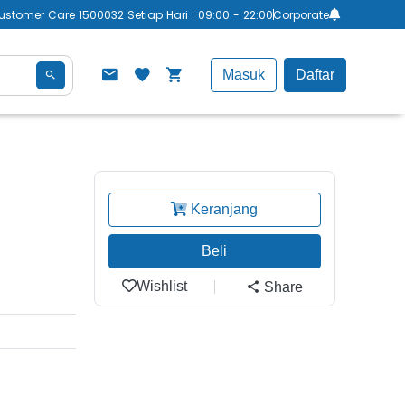
ustomer Care 1500032 Setiap Hari : 09:00 - 22:00
Corporate
Masuk
Daftar
Keranjang
Beli
Wishlist
Share