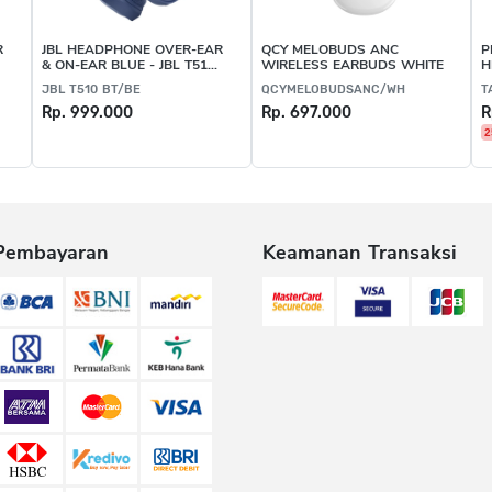
R
JBL HEADPHONE OVER-EAR
QCY MELOBUDS ANC
P
0
& ON-EAR BLUE - JBL T510
WIRELESS EARBUDS WHITE
H
BT/BE
JBL T510 BT/BE
QCYMELOBUDSANC/WH
T
Rp. 999.000
Rp. 697.000
R
2
Pembayaran
Keamanan Transaksi