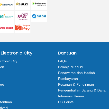
 Electronic City
Bantuan
ctronic City
FAQs
ion
Belanja di eci.id
Penawaran dan Hadiah
Pembayaran
ore
Pesanan & Pengiriman
Pengembalian Barang & Dana
Informasi Umum
etentuan
EC Points
rivasi