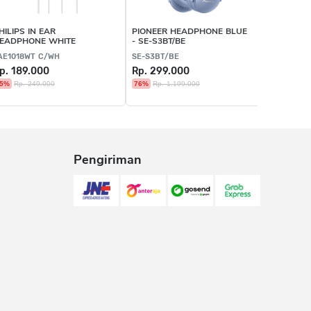
HILIPS IN EAR
PIONEER HEADPHONE BLUE
QCY T17 
EADPHONE WHITE
- SE-S3BT/BE
YOUTH E
AE1018WT C/WH
SE-S3BT/BE
QCY T17M
p. 189.000
Rp. 299.000
Rp. 325
5%
Rp. 249.000
76%
Rp. 1.199.000
Terjual 1
Pengiriman