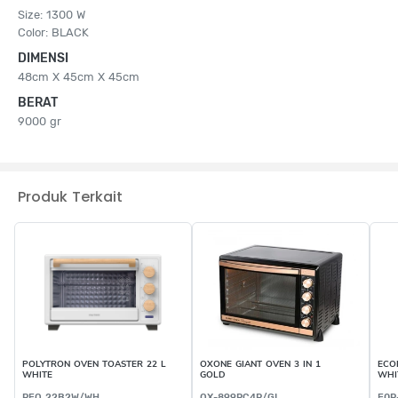
Size: 1300 W
Color: BLACK
DIMENSI
48cm X 45cm X 45cm
BERAT
9000 gr
Produk Terkait
POLYTRON OVEN TOASTER 22 L
OXONE GIANT OVEN 3 IN 1
ECO
WHITE
GOLD
WHI
PEO 22B2W/WH
OX-899RC4R/GL
E0P