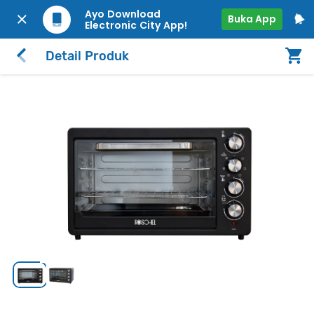
Ayo Download
Buka App
Electronic City App!
Detail Produk