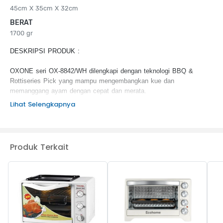
45cm X 35cm X 32cm
BERAT
1700 gr
DESKRIPSI PRODUK :
OXONE seri OX-8842/WH dilengkapi dengan teknologi BBQ &
Rottiseries Pick yang mampu mengembangkan kue dan
memanggang ayam dengan cepat dan merata.
Lihat Selengkapnya
KEUNGGULAN PRODUK :
Kapasitas 42L
Tempt hingga 230 derajat celcius
Produk Terkait
Timer hingga 120 min
BBQ % Rottissable
Stainlees steel