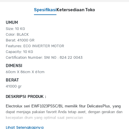
Spesifikasi
Ketersediaan Toko
UMUM
Size: 10 KG
Color: BLACK
Berat: 41000 GR
Features: ECO INVERTER MOTOR
Capacity: 10 KG
Certification Number: SNI NO : 824 22 0043
DIMENSI
60cm X 86cm X 61cm
BERAT
41000 gr
DESKRIPSI PRODUK :
Electrolux seri EWF1023P5SC/BL memilik fitur DelicatesPlus, yang
dapat menjaga pakaian favorit Anda tetap awet, dengan gerakan dan
kecepatan drum yang optimal saat pencucian
Lihat Selengkapnya
KEUNGGULAN PRODUK :