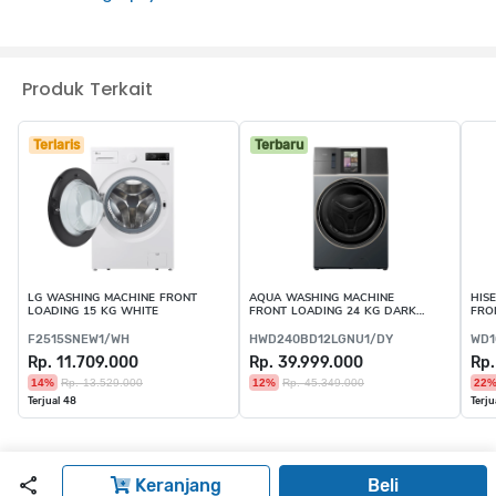
UltraMix mencegah residu deterjen yang menempel
Cuci penuh dengan efisien hanya dalam 45 menit
Sanitise menghilangkan 99.99% bakteri dan virus umum
Produk Terkait
Smart Select menyesuaikan pencucian sesuai kebutuhan
Motor EcoInverter sehingga lebih efisien, hemat daya
Terlaris
Terbaru
LG WASHING MACHINE FRONT
AQUA WASHING MACHINE
HIS
LOADING 15 KG WHITE
FRONT LOADING 24 KG DARK
FRO
GREY
F2515SNEW1/WH
HWD240BD12LGNU1/DY
WD1
Rp. 11.709.000
Rp. 39.999.000
Rp.
14%
Rp. 13.529.000
12%
Rp. 45.349.000
22
Terjual 48
Terju
Keranjang
Beli