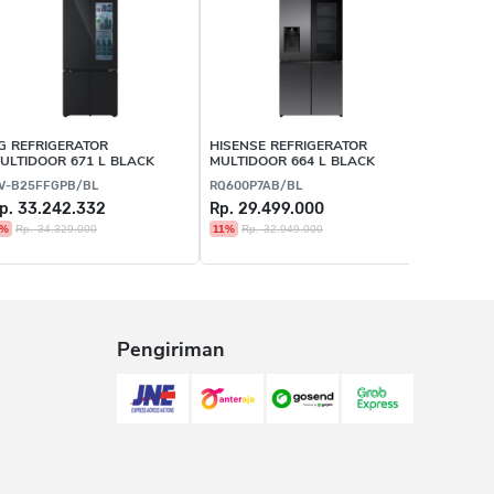
G REFRIGERATOR
HISENSE REFRIGERATOR
ELECTRO
ULTIDOOR 671 L BLACK
MULTIDOOR 664 L BLACK
REFRIGER
SIDE 496
V-B25FFGPB/BL
RQ600P7AB/BL
EQE4960A
p. 33.242.332
Rp. 29.499.000
Rp. 13.
4%
Rp. 34.329.000
11%
Rp. 32.949.000
Terjual 41
Pengiriman