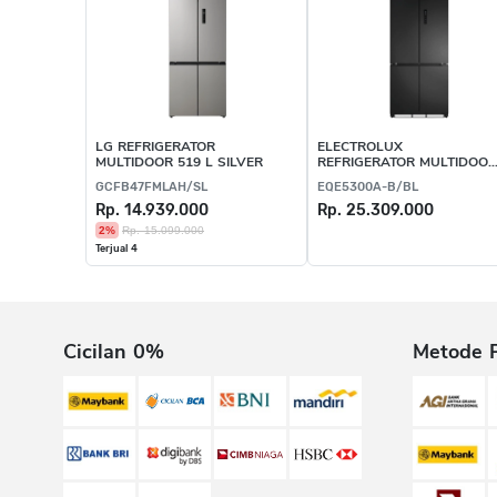
LG REFRIGERATOR
ELECTROLUX
MULTIDOOR 519 L SILVER
REFRIGERATOR MULTIDOOR
582 L BLACK
GCFB47FMLAH/SL
EQE5300A-B/BL
Rp. 14.939.000
Rp. 25.309.000
2%
Rp. 15.099.000
Terjual 4
Cicilan 0%
Metode 