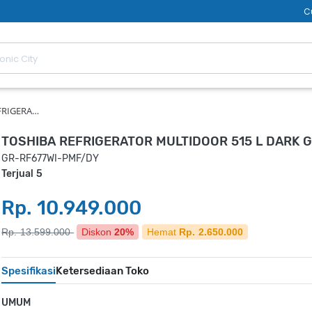
C
FRIGERA…
TOSHIBA REFRIGERATOR MULTIDOOR 515 L DARK 
GR-RF677WI-PMF/DY
Terjual 5
Rp. 10.949.000
Rp. 13.599.000
Diskon
20%
Hemat
Rp. 2.650.000
Spesifikasi
Ketersediaan Toko
UMUM