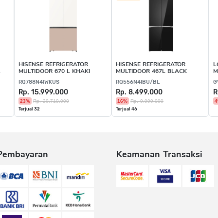
HISENSE REFRIGERATOR
HISENSE REFRIGERATOR
L
MULTIDOOR 670 L KHAKI
MULTIDOOR 467L BLACK
M
RQ788N4IWKUS
RQ556N4IBU/BL
G
Rp. 15.999.000
Rp. 8.499.000
R
23%
Rp. 20.719.000
16%
Rp. 9.999.000
Terjual 32
Terjual 46
Pembayaran
Keamanan Transaksi