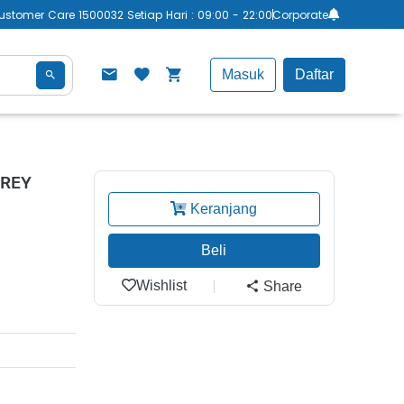
ustomer Care 1500032 Setiap Hari : 09:00 - 22:00
Corporate
Masuk
Daftar
GREY
Keranjang
Beli
Wishlist
Share