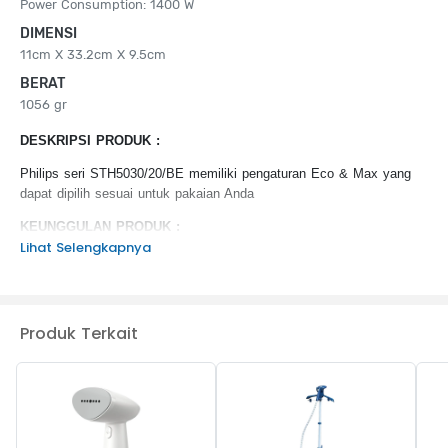
Power Consumption: 1400 W
DIMENSI
11cm X 33.2cm X 9.5cm
BERAT
1056 gr
DESKRIPSI PRODUK :
Philips seri STH5030/20/BE memiliki pengaturan Eco & Max yang
dapat dipilih sesuai untuk pakaian Anda
KEUNGGULAN PRODUK :
Lihat Selengkapnya
Desain cantik dengan kepala yang bisa diatur
Plug & play
Pelat uap panas aktif
Ujung lancip
Produk Terkait
Tangki air lepas-pasang
Semburan uapnya membunuh hingga 99,9%
bakteri/ragi&tungau