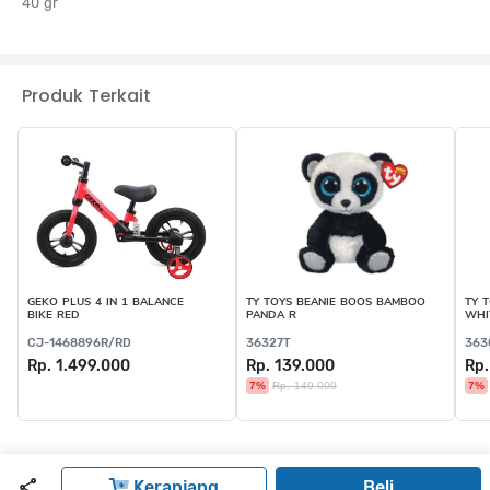
40 gr
Produk Terkait
GEKO PLUS 4 IN 1 BALANCE
TY TOYS BEANIE BOOS BAMBOO
TY 
BIKE RED
PANDA R
WHI
CJ-1468896R/RD
36327T
363
Rp. 1.499.000
Rp. 139.000
Rp.
7%
Rp. 149.000
7%
Keranjang
Beli