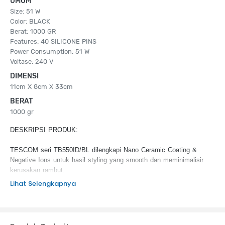
UMUM
Size: 51 W
Color: BLACK
Berat: 1000 GR
Features: 40 SILICONE PINS
Power Consumption: 51 W
Voltase: 240 V
DIMENSI
11cm X 8cm X 33cm
BERAT
1000 gr
DESKRIPSI PRODUK:
TESCOM seri TB550ID/BL dilengkapi Nano Ceramic Coating &
Negative Ions untuk hasil styling yang smooth dan meminimalisir
kerusakan rambut.
Lihat Selengkapnya
KEUNGGULAN PRODUK:
Nano Ceramic Coating & Negative Ions
Wide Brush & Silicone Pins