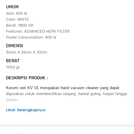
UMUM
Size: 400 W
Color: WHITE
Berat: 1800 GR
Features: ADVANCED HEPA FILTER
Power Consumption: 400 W
DIMENSI
36cm X 20cm X 32cm
BERAT
1950 gr
DESKRIPSI PRODUK :
Kurumi seri KV 01 merupakan hand vacuum cleaner yang dapat
digunakan untuk membersihkan ranjang, bantal guling, karpet hingga
gorden
Lihat Selengkapnya
Anti Bacterial UV Light
Advanced HEPA Filter
Turbo Brush
Infrared Sensor Technology