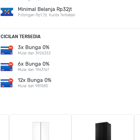
Minimal Belanja Rp32jt
Potongan Rp1,7jt. Kuota Terbatas!
CICILAN TERSEDIA
3x Bunga 0%
Mulai dari 3926333
6x Bunga 0%
Mulai dari 1963167
12x Bunga 0%
Mulai dari 981583