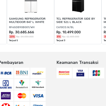
SAMSUNG REFRIGERATOR
TCL REFRIGERATOR SIDE BY
T
MULTIDOOR 647 L WHITE
SIDE 521 L BLACK
M
RF65DB90B001/WH
C610CD.N/BL
G
Rp. 30.685.666
Rp. 10.499.000
R
10%
Rp. 34.059.000
8%
Rp. 11.409.000
Terjual 5
Terjual 3
Te
Pembayaran
Keamanan Transaksi