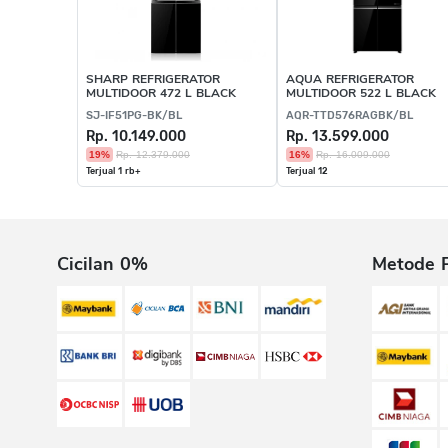
SHARP REFRIGERATOR
AQUA REFRIGERATOR
MULTIDOOR 472 L BLACK
MULTIDOOR 522 L BLACK
SJ-IF51PG-BK/BL
AQR-TTD576RAGBK/BL
Rp. 10.149.000
Rp. 13.599.000
19%
Rp. 12.379.000
16%
Rp. 16.009.000
Terjual 1 rb+
Terjual 12
Cicilan 0%
Metode 