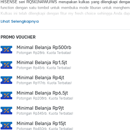
HISENSE seri RQ561N4IWU/WS merupakan kulkas yang dilengkapi dengan f
function dengan satu tombol untuk membuka mode liburan untuk menghema
Kulkas ini telah dilengkapi dengan fitur my fresh choice sehingga Anda da
suhu untuk setiap kompartemen sesuai dengan jenis makanan.
Lihat Selengkapnya
KEUNGGULAN PRODUK :
PROMO VOUCHER
Dual Tech Cooling
Multi Air Flow
Minimal Belanja Rp500rb
Super Cooling and Super Freeze
Potongan Rp28rb. Kuota Terbatas!
Soft LED Lighting
Minimal Belanja Rp1,5jt
My Fresh Choice
Holiday Function
Potongan Rp45rb. Kuota Terbatas!
Brushed Design
Minimal Belanja Rp4jt
Metal Back
Potongan Rp117rb. Kuota Terbatas!
Minimal Belanja Rp6,5jt
Potongan Rp208rb. Kuota Terbatas!
Minimal Belanja Rp9jt
Potongan Rp345rb. Kuota Terbatas!
Minimal Belanja Rp15jt
Potongan Rp450rb. Kuota Terbatas!