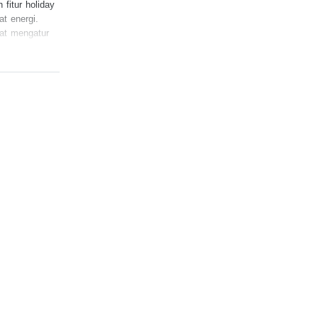
itur holiday
t energi.
pat mengatur