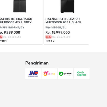
Free Gift
OSHIBA REFRIGERATOR
HISENSE REFRIGERATOR
BOSCH R
ULTIDOOR 474 L GREY
MULTIDOOR 685 L BLACK
MULTIDO
STAINLES
R-RF611WI-PMF/GY
RQ640P5GB/BL
KFN96AXE
p. 9.999.000
Rp. 18.999.000
Rp. 17.7
3%
Rp. 10.209.000
11%
Rp. 21.179.000
25%
Rp. 2
rjual 4
Terjual 2
Terjual 20
Pengiriman