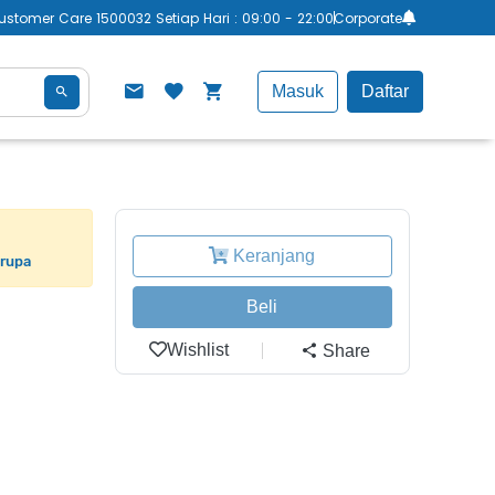
ustomer Care 1500032 Setiap Hari : 09:00 - 22:00
Corporate
Masuk
Daftar
Keranjang
erupa
Beli
Wishlist
Share