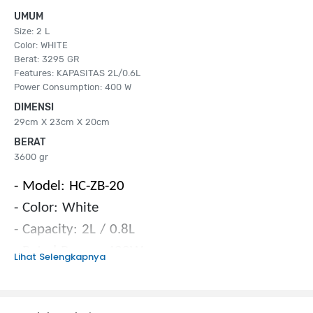
UMUM
Size: 2 L
Color: WHITE
Berat: 3295 GR
Features: KAPASITAS 2L/0.6L
Power Consumption: 400 W
DIMENSI
29cm X 23cm X 20cm
BERAT
3600 gr
- Model: HC-ZB-20
- Color: White
- Capacity: 2L / 0.8L
- Rated Power: 400W
Lihat Selengkapnya
- Product Size: 290x235x195mm
- 4 Cooking Functions
Rice, Low Sugar Rice, Porridge, Soup