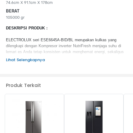
74.6cm X 91.1cm X 178cm
BERAT
105000 gr
DESKRIPSI PRODUK :
ELECTROLUX seri ESE6645A-BID/BL merupakan kulkas yang
dilengkapi dengan Kompresor inverter NutriFresh menjaga suhu di
lemari es Anda tetap konsisten untuk menghemat energi, sekaligus
menjaga makanan dan minuman tetap segar. Kulkas ini dilengkapi
Lihat Selengkapnya
denga TasteLock crisper menjaga buah dan sayuran Anda tetap
segar dan lezat lebih lama.EvenTemp yang membuat makanan Anda
enak lebih tahan lama dengan meminimalkan fluktuasi suhu.
Produk Terkait
KEUNGGULAN PRODUK :
Inverter NutriFresh
TasteLock
TasteGuard
EvenTemp
QuickChill