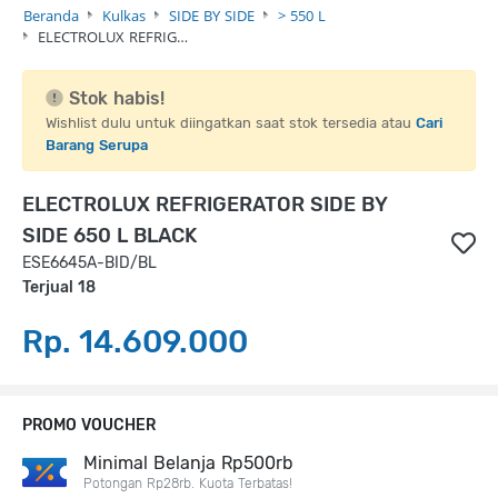
Beranda
Kulkas
SIDE BY SIDE
> 550 L
ELECTROLUX REFRIG…
Stok habis!
Wishlist dulu untuk diingatkan saat stok tersedia atau
Cari
Barang Serupa
ELECTROLUX REFRIGERATOR SIDE BY
SIDE 650 L BLACK
ESE6645A-BID/BL
Terjual 18
Rp. 14.609.000
PROMO VOUCHER
Minimal Belanja Rp500rb
Potongan Rp28rb. Kuota Terbatas!