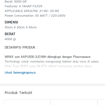
Berat: 3000 GR
Features: 4 TAHAP FILTER
APPLICABLE AREA/M2: 21 M2- 50 M2
Power Consumption: 55 WATT / 220-240V
DIMENSI
30cm X 30cm X 45cm
BERAT
4000 gr
DESKRIPSI PRODUK :
WINIX seri AAPU500-JLE/WH dilengkapi dengan Plasmawave
Technology untuk membantu mengurangi bakteri atau virus di udara.
Filter True HEPA yang 99.97% efektif menyaring partikel udara
hingga ukuran 0.3 mikron.
Lihat Selengkapnya
KEUNGGULAN PRODUK :
4 Stage Filtration System:
Produk Terkait
Fine mesh pre-filter
Carbon filter
True HEPA filter