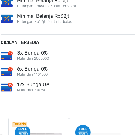
Minimal Belanja Rp15jt
Potongan Rp450rb. Kuota Terbatas!
Minimal Belanja Rp32jt
Potongan Rp1,7jt. Kuota Terbatas!
CICILAN TERSEDIA
3x Bunga 0%
Mulai dari 2803000
6x Bunga 0%
Mulai dari 1401500
12x Bunga 0%
Mulai dari 700750
Terlaris