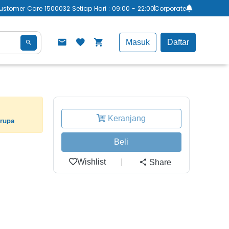
ustomer Care 1500032 Setiap Hari : 09:00 - 22:00
Corporate
Masuk
Daftar
Keranjang
erupa
Beli
Wishlist
Share