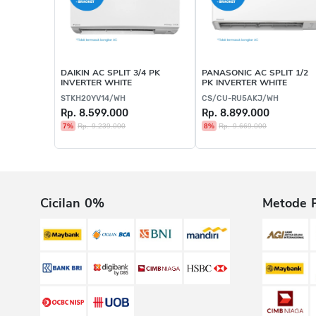
DAIKIN AC SPLIT 3/4 PK
PANASONIC AC SPLIT 1/2
INVERTER WHITE
PK INVERTER WHITE
STKH20YV14/WH
CS/CU-RU5AKJ/WH
Rp. 8.599.000
Rp. 8.899.000
7%
Rp. 9.239.000
8%
Rp. 9.669.000
Cicilan 0%
Metode 