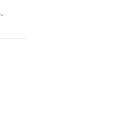
ok : 
angan 