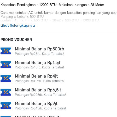
Kapasitas Pendinginan : 12000 BTU. Maksimal ruangan : 28 Meter
Cara menentukan AC untuk kamar dengan kapasitas pendinginan yang coc
Panjang x Lebar x 500 BTU 
contoh : 4 m x 4m x 500 BTU = 16m2 x 500 BTU = 8000 BTU. 
Lihat Selengkapnya
Kamu dapat memilih kapasitas pendinginan yang sesuai dengan ukuran ru
KEUNGGULAN PRODUK :
PROMO VOUCHER
Mode Inverter Bertenaga 
Super PCB 
Mode Low Watt 
Minimal Belanja Rp500rb
Anti Korosi 
Potongan Rp28rb. Kuota Terbatas!
Refrigerant R32
Minimal Belanja Rp1,5jt
Potongan Rp45rb. Kuota Terbatas!
Minimal Belanja Rp4jt
Potongan Rp117rb. Kuota Terbatas!
Minimal Belanja Rp6,5jt
Potongan Rp208rb. Kuota Terbatas!
Minimal Belanja Rp9jt
Potongan Rp345rb. Kuota Terbatas!