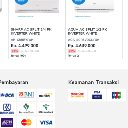
SHARP AC SPLIT 3/4 PK
AQUA AC SPLIT 1/2 PK
INVERTER WHITE
INVERTER WHITE
AH-X8BEY/WH
AQA-KCR5VQCL/WH
Rp. 4.499.000
Rp. 4.639.000
21%
Rp. 5.629.000
22%
Rp. 5.909.000
Terjual 100+
Terjual 2
Pembayaran
Keamanan Transaksi