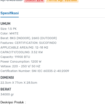
Rp. 8.409.000
Diskon
11%
Hemat
Rp. 910.000
Spesifikasi
UMUM
Size: 1.5 PK
Color: WHITE
Berat: 8KG (INDOOR), 26KG (OUTDOOR)
Features: CERTIFICATION: SUCOFINDO
APPLICABLE AREA/M2: 12-18 M2
CAPACITY/COOLING: 3.52 KW
Capacity: 11900 BTU
Power Consumption: 1200 W
Voltase: 220 - 250 V/ 50 HZ
Certification Number: SNI IEC 60335-2-40:2009
DIMENSI
22.3cm X 77cm X 28.5cm
BERAT
34000 gr
Deskripsi Produk : 